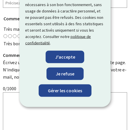
nécessaires à son bon fonctionnement, sans
usage de données à caractère personnel, et
ne pouvant pas être refusés. Des cookies non
Comment évaluez-vous cette page ?
*
essentiels sont utilisés à des fins statistiques
Très mauvaise
et seront activés uniquement si vous les
acceptez. Consulter notre
politique de
confidentialité
.
Très bonne
Comment pouvons-nous l'améliorer ?
J'accepte
Écrivez un commentaire et aidez-nous à améliorer cette page.
N'indiquez pas d'informations personnelles telles que votre e-
Je refuse
mail, nom, numéro de téléphone, etc.
0/1000
Gérer les cookies