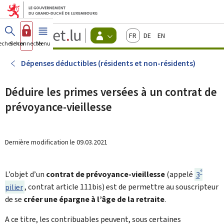
Aller au menu principal
Aller au contenu
Guichet.lu
Français
Deutsch
English
Changer
echercher
Se connecter
Menu
principal
-
d'espace
Citoyens
-
Dépenses déductibles (résidents et non-résidents)
Menu
citoyens
actif
Déduire les primes versées à un contrat de
prévoyance-vieillesse
Dernière modification le
09.03.2021
e
L’objet d’un
contrat de prévoyance-vieillesse
(appelé
3
pilier
, contrat article 111bis) est de permettre au souscripteur
de se
créer une épargne à l’âge de la retraite
.
A ce titre, les contribuables peuvent, sous certaines