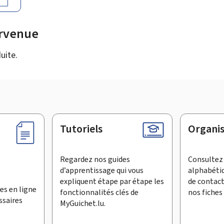
urvenue
uite.
Tutoriels
Organi
Regardez nos guides
Consultez 
d’apprentissage qui vous
alphabéti
expliquent étape par étape les
de contac
es en ligne
fonctionnalités clés de
nos fiches 
ssaires
MyGuichet.lu.