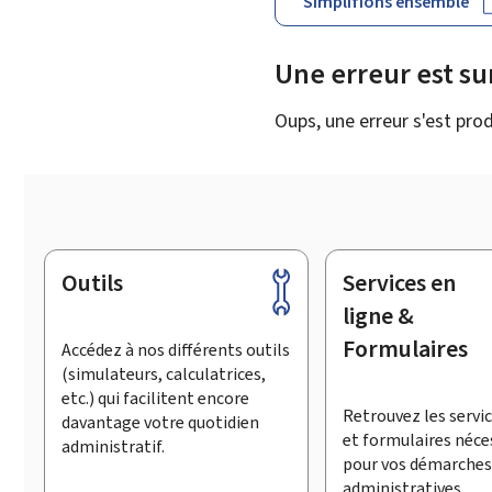
Simplifions ensemble
Une erreur est s
Oups, une erreur s'est prod
Outils
Services en
Pied
de
ligne &
page
Formulaires
Accédez à nos différents outils
(simulateurs, calculatrices,
etc.) qui facilitent encore
Retrouvez les servic
davantage votre quotidien
et formulaires néce
administratif.
pour vos démarches
administratives.