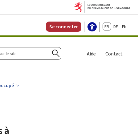
Français
Deutsch
English
Se connecter
r
Aide
Contact
Rechercher
 occupé
s à