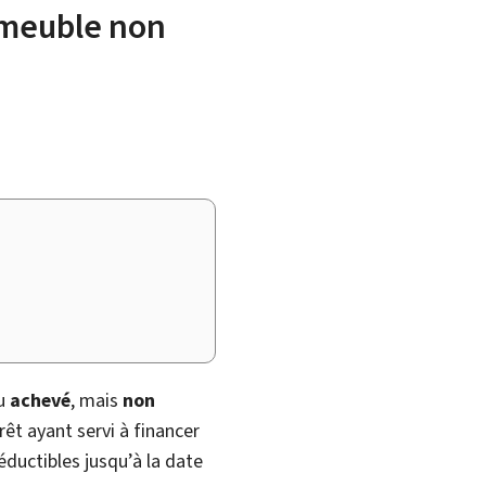
immeuble non
u
achevé
, mais
non
rêt ayant servi à financer
ductibles jusqu’à la date