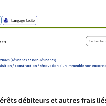
Aller au menu principal
Aller au contenu
Langage facile
Recherche
 vie
sur
le
site
ibles (résidents et non-résidents)
’acquisition / construction / rénovation d’un immeuble non encore
érêts débiteurs et autres frais lié