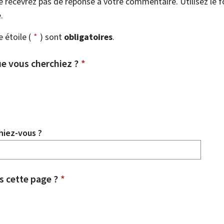
 recevrez pas de réponse à votre commentaire. Utilisez le 
.
étoile (
*
) sont
obligatoires
.
e vous cherchiez ?
*
hiez-vous ?
 cette page ?
*