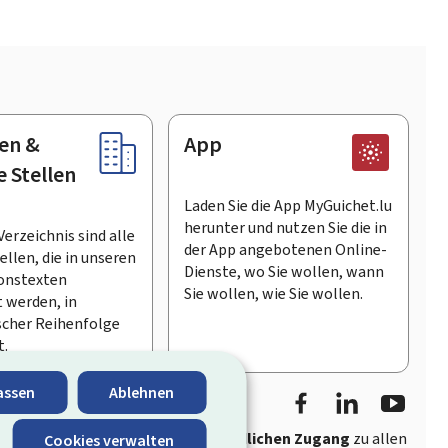
en &
App
e Stellen
Laden Sie die App MyGuichet.lu
herunter und nutzen Sie die in
Verzeichnis sind alle
der App angebotenen Online-
llen, die in unseren
Dienste, wo Sie wollen, wann
onstexten
Sie wollen, wie Sie wollen.
 werden, in
scher Reihenfolge
t.
Facebook
LinkedIn
Youtu
assen
Ablehnen
ährt
schnellen und benutzerfreundlichen Zugang
zu allen
Cookies verwalten