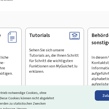
e
Tutorials
Behörd
sonstig
Sehen Sie sich unsere
Tutorials an, die Ihnen Schritt
tliche
In diesem 
für Schritt die wichtigsten
ne-
Kontaktste
Funktionen von MyGuichet.lu
Ihre
Informati
erklären.
ötigen.
aufgeführt
alphabeti
aufgeliste
etrieb notwendige Cookies, ohne
Zul
en Newsletter abonnieren
iese Cookies können nicht abgelehnt
erden zu statistischen Zwecken
ortal, das Ihre Interaktion mit dem Staat vereinfacht
. Es gew
ie zulassen. Unsere