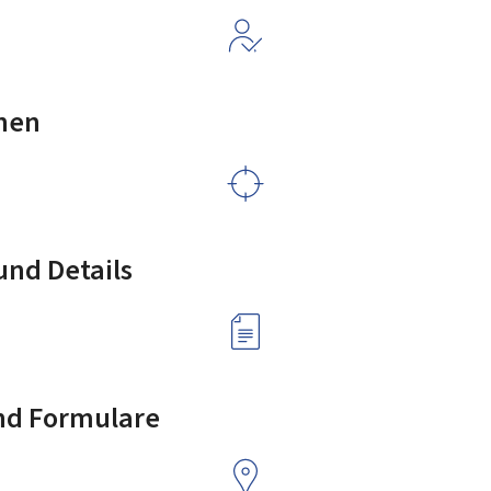
nen
nd Details
nd Formulare