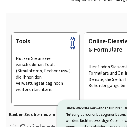
Tools
Online-Dienst
Footer
& Formulare
Nutzen Sie unsere
verschiedenen Tools
Hier finden Sie säm
(Simulatoren, Rechner usw.),
Formulare und Onli
die Ihnen den
Dienste, die Sie für 
Verwaltungsalltag noch
Behördengänge ben
weiter erleichtern.
Diese Website verwendet für ihren B
Bleiben Sie über neue Inhalte auf Guichet.lu informiert
D
Nutzung personenbezogener Daten. D
werden. Nicht notwendige Cookies w
Guichet.lu ist ein
Informationsp
benutzt und nur aktiviert, wenn Sie s