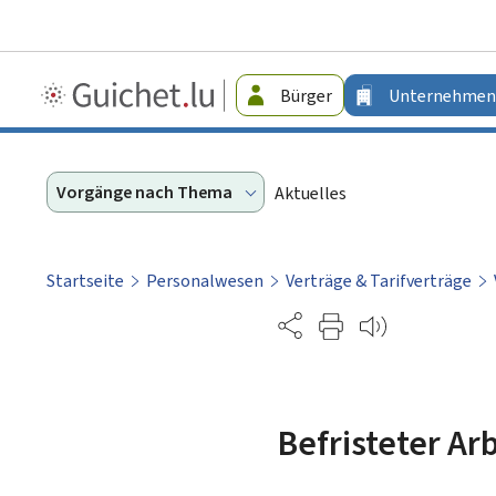
Guichet.lu
Bürger
Unternehmen
-
Unternehmen
Vorgänge nach Thema
Aktuelles
Startseite
Personalwesen
Verträge & Tarifverträge
Partage
Befristeter Ar