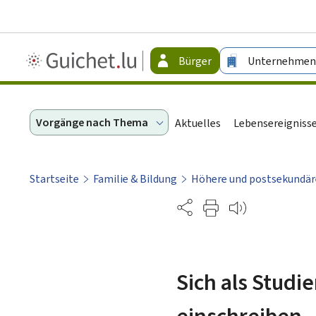
Guichet.lu
Bürger
Unternehmen
-
Bürger
Vorgänge nach Thema
Aktuelles
Lebensereigniss
Startseite
Familie & Bildung
Höhere und postsekundär
Partage
Sich als Studi
einschreiben