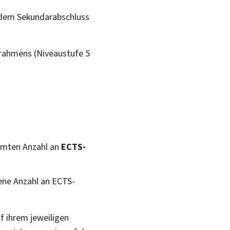
dem Sekundarabschluss
srahmens (Niveaustufe 5
mmten Anzahl an
ECTS-
ene Anzahl an ECTS-
f ihrem jeweiligen