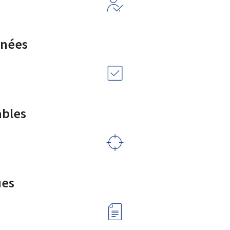
rnées
ables
ues