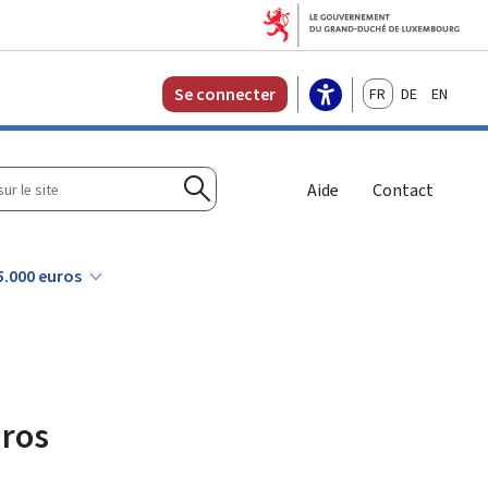
Français
Deutsch
English
Se connecter
r
Aide
Contact
Rechercher
5.000 euros
uros