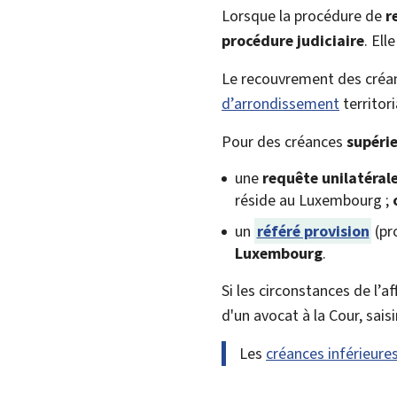
Lorsque la procédure de
r
procédure judiciaire
. Ell
Le recouvrement des cré
d’arrondissement
territor
Pour des créances
supéri
une
requête unilatéral
réside au Luxembourg ;
un
référé provision
(pr
Luxembourg
.
Si les circonstances de l’a
d'un avocat à la Cour, sais
Les
créances inférieure