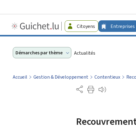
Guichet.lu
Citoyens
Entreprises
-
Entreprises
Démarches par thème
Actualités
Accueil
Gestion & Développement
Contentieux
Reco
Partage
Recouvrement 