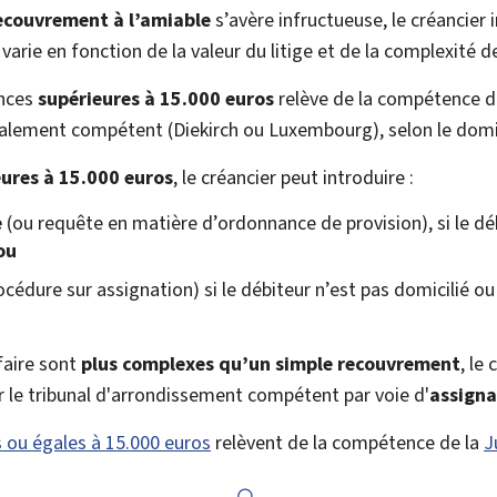
ecouvrement à l’amiable
s’avère infructueuse, le créancie
e varie en fonction de la valeur du litige et de la complexité de
ances
supérieures à 15.000 euros
relève de la compétence d
ialement compétent (Diekirch ou Luxembourg), selon le domic
eures à 15.000 euros
, le créancier peut introduire :
e
(ou requête en matière d’ordonnance de provision), si le dé
ou
océdure sur assignation) si le débiteur n’est pas domicilié o
ffaire sont
plus complexes qu’un simple recouvrement
, le
ir le tribunal d'arrondissement compétent par voie d'
assigna
s ou égales à 15.000 euros
relèvent de la compétence de la
J