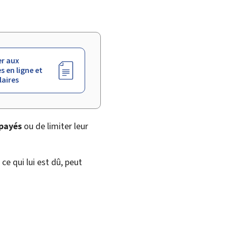
r aux
s en ligne et
aires
mpayés
ou de limiter leur
ce qui lui est dû, peut