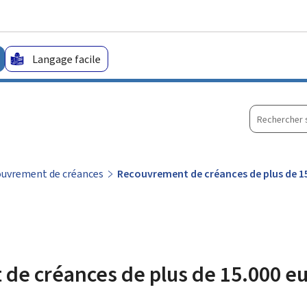
Aller au menu principal
Aller au contenu
Langage facile
Recherche
sur
le
site
uvrement de créances
Recouvrement de créances de plus de 1
de créances de plus de 15.000 e