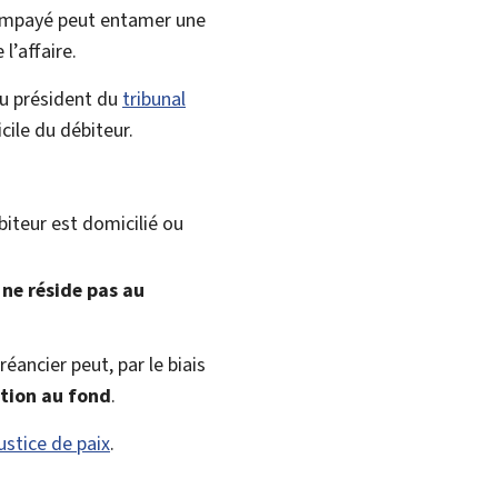
r impayé peut entamer une
 l’affaire.
u président du
tribunal
ile du débiteur.
biteur est domicilié ou
u
ne réside pas au
 créancier peut, par le biais
tion au fond
.
ustice de paix
.