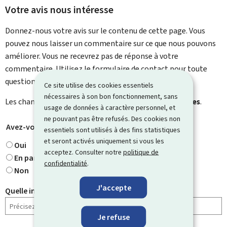
Votre avis nous intéresse
Donnez-nous votre avis sur le contenu de cette page. Vous
pouvez nous laisser un commentaire sur ce que nous pouvons
améliorer. Vous ne recevrez pas de réponse à votre
commentaire. Utilisez le formulaire de contact pour toute
question particulière.
Ce site utilise des cookies essentiels
nécessaires à son bon fonctionnement, sans
Les champs marqués d’une étoile (
*
) sont
obligatoires
.
usage de données à caractère personnel, et
ne pouvant pas être refusés. Des cookies non
Avez-vous trouvé ce que vous cherchiez ?
*
essentiels sont utilisés à des fins statistiques
et seront activés uniquement si vous les
Oui
acceptez. Consulter notre
politique de
En partie
confidentialité
.
Non
J'accepte
Quelle information cherchiez-vous ?
Je refuse