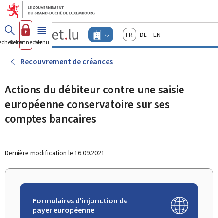
Aller au menu principal
Aller au contenu
Guichet.lu
Français
Deutsch
English
Changer
echercher
Se connecter
Menu
principal
-
d'espace
Entreprises
-
Recouvrement de créances
Menu
entreprises
actif
Actions du débiteur contre une saisie
européenne conservatoire sur ses
comptes bancaires
Dernière modification le
16.09.2021
Formulaires d'injonction de
payer européenne