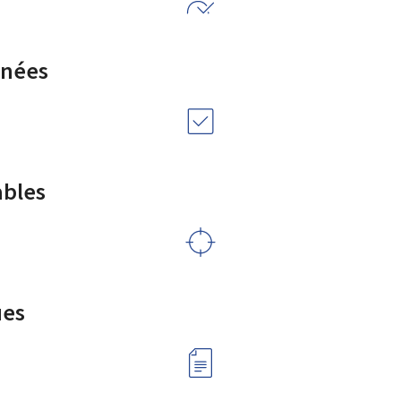
rnées
ables
ues