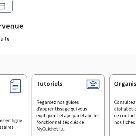
urvenue
uite.
Tutoriels
Organi
Regardez nos guides
Consultez 
d’apprentissage qui vous
alphabéti
expliquent étape par étape les
de contac
es en ligne
fonctionnalités clés de
nos fiches 
ssaires
MyGuichet.lu.