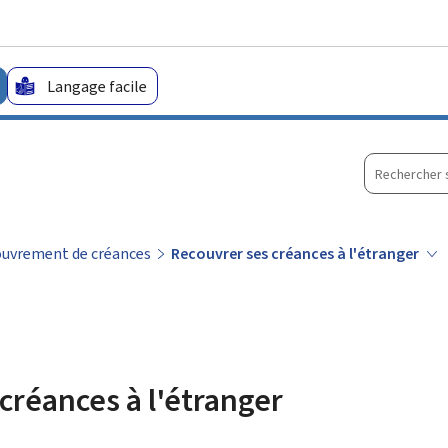
Aller au menu principal
Aller au contenu
Langage facile
Recherche
sur
le
site
uvrement de créances
Recouvrer ses créances à l'étranger
créances à l'étranger