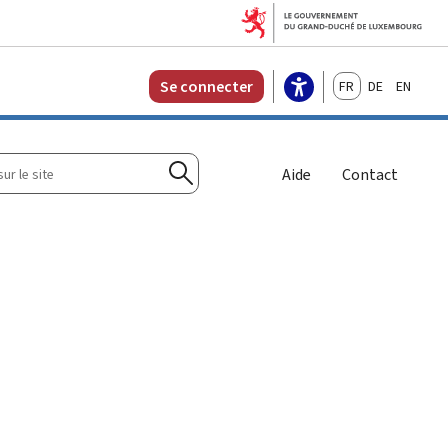
Français
Deutsch
English
Se connecter
r
Aide
Contact
Rechercher