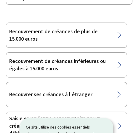
Recouvrement de créances de plus de
Sous-
15.000 euros
rubriques
Recouvrement de créances inférieures ou
égales à 15.000 euros
Recouvrer ses créances à l'étranger
Saisie européenne conservatoire par un
créancier sur les comptes bancaires d’un
Ce site utilise des cookies essentiels