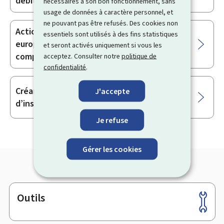
débiteur
nécessaires à son bon fonctionnement, sans
usage de données à caractère personnel, et
ne pouvant pas être refusés. Des cookies non
Actions du débiteur contre une saisie
essentiels sont utilisés à des fins statistiques
européenne conservatoire sur ses
et seront activés uniquement si vous les
comptes bancaires
acceptez. Consulter notre
politique de
confidentialité
.
Créance dans une procédure
J'accepte
d’insolvabilité transnationale
Je refuse
Gérer les cookies
Outils
Pied
de