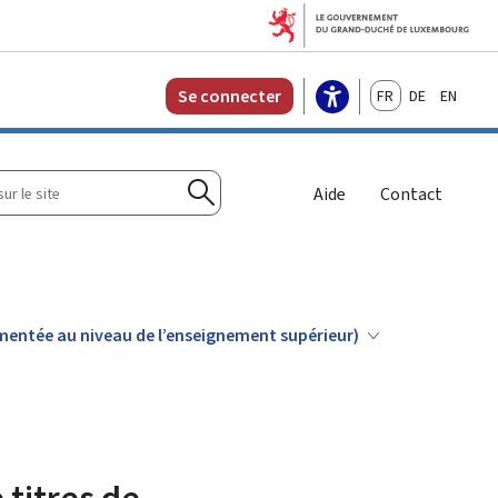
Français
Deutsch
English
Se connecter
r
Aide
Contact
Rechercher
mentée au niveau de l’enseignement supérieur)
titres de