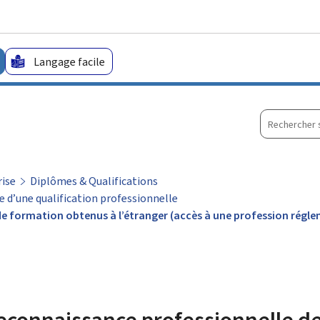
Aller au menu principal
Aller au contenu
Langage facile
Recherche
sur
le
site
rise
Diplômes & Qualifications
e d’une qualification professionnelle
e formation obtenus à l’étranger (accès à une profession régle
connaissance professionnelle de 