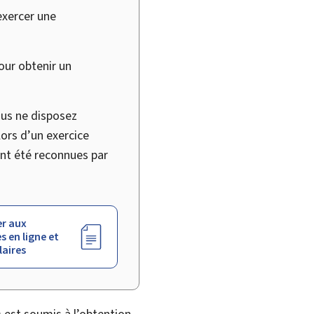
exercer une
our obtenir un
ous ne disposez
lors d’un exercice
 ont été reconnues par
r aux
s en ligne et
aires
 est soumis à l’obtention