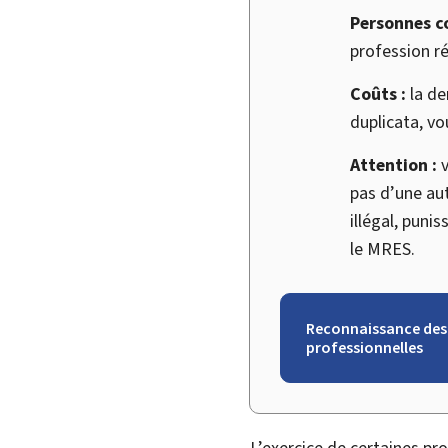
Personnes c
profession r
Coûts :
la de
duplicata, vo
Attention :
v
pas d’une aut
illégal, puni
le MRES.
Reconnaissance des 
professionnelles
L’exercice de certaines p