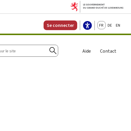
Français
Deutsch
English
Se connecter
r
Aide
Contact
Rechercher