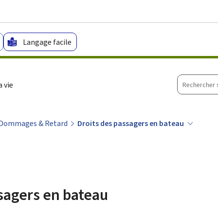
Aller au menu principal
Aller au contenu
Langage facile
Recherche
 vie
sur
le
site
 Dommages & Retard
Droits des passagers en bateau
sagers en bateau