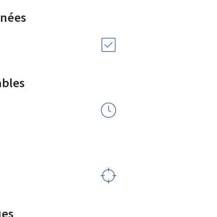
rnées
ables
ues