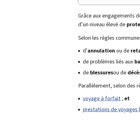
Grâce aux engagements de
d’un niveau élevé de
prote
Selon les règles communes 
d’
annulation
ou de
ret
de problèmes liés aux
b
de
blessures
ou de
décè
Parallèlement, selon des r
voyage à forfait
;
et
prestations de voyages l