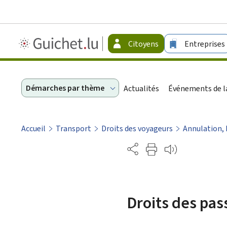
Guichet.lu
Citoyens
Entreprises
-
Citoyens
Démarches par thème
Actualités
Événements de la
Accueil
Transport
Droits des voyageurs
Annulation,
Partage
Droits des pas