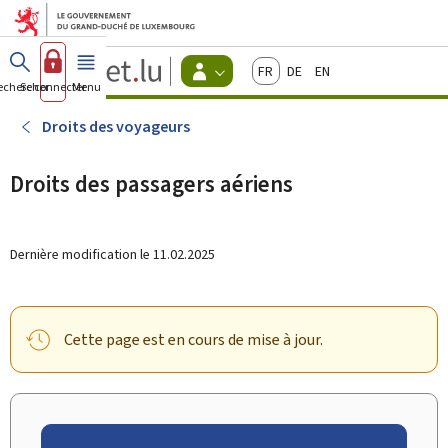
Aller au menu principal
Aller au contenu
Guichet.lu
Français
Deutsch
English
Changer
echercher
Se connecter
Menu
principal
-
d'espace
Citoyens
-
Droits des voyageurs
Menu
citoyens
actif
Droits des passagers aériens
Dernière modification le
11.02.2025
Cette page est en cours de mise à jour.