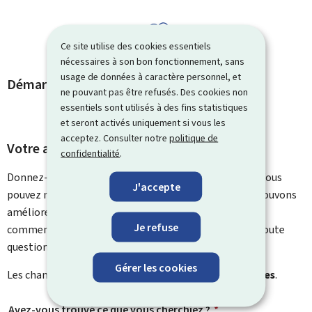
Ce site utilise des cookies essentiels
nécessaires à son bon fonctionnement, sans
usage de données à caractère personnel, et
Démarches et liens associés
ne pouvant pas être refusés. Des cookies non
essentiels sont utilisés à des fins statistiques
et seront activés uniquement si vous les
acceptez. Consulter notre
politique de
Votre avis nous intéresse
confidentialité
.
Donnez-nous votre avis sur le contenu de cette page. Vous
J'accepte
pouvez nous laisser un commentaire sur ce que nous pouvons
améliorer. Vous ne recevrez pas de réponse à votre
Je refuse
commentaire. Utilisez le formulaire de contact pour toute
question particulière.
Gérer les cookies
Les champs marqués d’une étoile (
*
) sont
obligatoires
.
Avez-vous trouvé ce que vous cherchiez ?
*