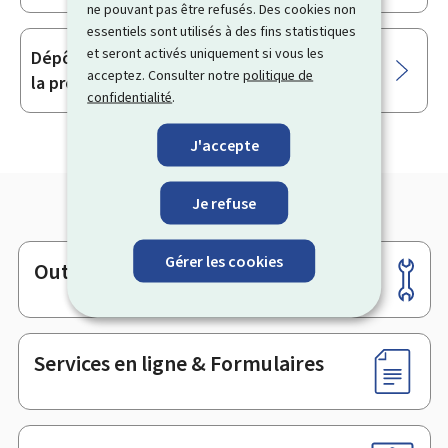
ne pouvant pas être refusés. Des cookies non
essentiels sont utilisés à des fins statistiques
et seront activés uniquement si vous les
Dépôt de plainte auprès de la Direction de
acceptez. Consulter notre
politique de
la protection des consommateurs
confidentialité
.
J'accepte
Je refuse
Gérer les cookies
Outils
Pied
de
page
Services en ligne & Formulaires