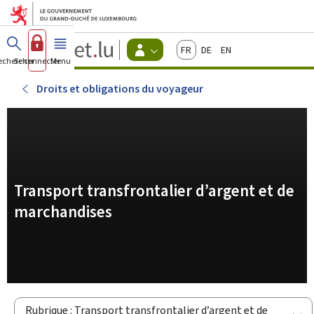
Aller au menu principal
Aller au contenu
Guichet.lu
Français
Deutsch
English
Changer
echercher
Se connecter
Menu
principal
-
d'espace
Citoyens
-
Droits et obligations du voyageur
Menu
citoyens
actif
Transport transfrontalier d’argent et de
marchandises
Rubrique : Transport transfrontalier d’argent et de