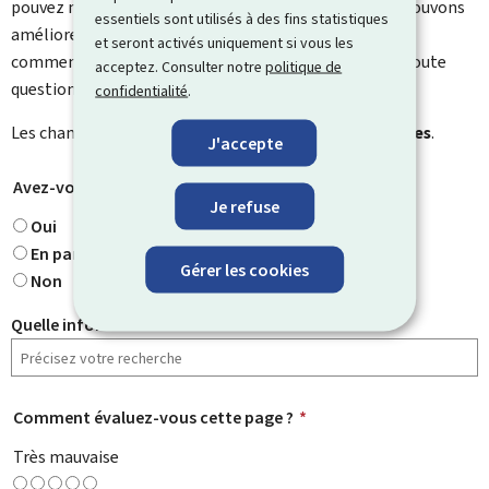
pouvez nous laisser un commentaire sur ce que nous pouvons
essentiels sont utilisés à des fins statistiques
améliorer. Vous ne recevrez pas de réponse à votre
et seront activés uniquement si vous les
commentaire. Utilisez le formulaire de contact pour toute
acceptez. Consulter notre
politique de
question particulière.
confidentialité
.
Les champs marqués d’une étoile (
*
) sont
obligatoires
.
J'accepte
Avez-vous trouvé ce que vous cherchiez ?
*
Je refuse
Oui
En partie
Gérer les cookies
Non
Quelle information cherchiez-vous ?
Comment évaluez-vous cette page ?
*
Très mauvaise