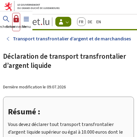
Aller au menu principal
Aller au contenu
Guichet.lu
Français
Deutsch
English
Changer
echercher
Se connecter
Menu
principal
-
d'espace
Citoyens
-
Transport transfrontalier d’argent et de marchandises
Menu
citoyens
actif
Déclaration de transport transfrontalier
d’argent liquide
Dernière modification le
09.07.2026
Résumé :
Vous devez déclarer tout transport transfrontalier
d’argent liquide supérieur ou égal à 10.000 euros dont le