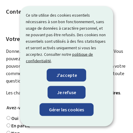
Contenus associés
Ce site utilise des cookies essentiels
nécessaires à son bon fonctionnement, sans
usage de données à caractère personnel, et
ne pouvant pas être refusés. Des cookies non
Votre avis nous intéresse
essentiels sont utilisés à des fins statistiques
et seront activés uniquement si vous les
Donnez-nous votre avis sur le contenu de cette page. Vous
acceptez. Consulter notre
politique de
pouvez nous laisser un commentaire sur ce que nous
confidentialité
.
pouvons améliorer. Vous ne recevrez pas de réponse à votre
commentaire. Utilisez le formulaire de contact pour toute
J'accepte
question particulière.
Je refuse
Les champs marqués d’une étoile (
*
) sont
obligatoires
.
Avez-vous trouvé ce que vous cherchiez ?
*
Gérer les cookies
Oui
En partie