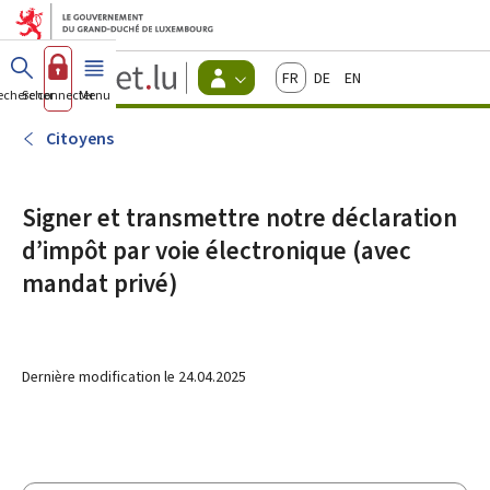
Aller au menu principal
Aller au contenu
Guichet.lu
Français
Deutsch
English
Changer
echercher
Se connecter
Menu
principal
-
d'espace
Citoyens
-
Citoyens
Menu
citoyens
actif
Signer et transmettre notre déclaration
d’impôt par voie électronique (avec
mandat privé)
Dernière modification le
24.04.2025