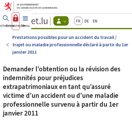
Aller au menu principal
Aller au contenu
Guichet.lu
Français
Deutsch
English
Changer
echercher
Se connecter
Menu
principal
-
d'espace
Citoyens
-
Prestations possibles pour un accident du travail /
Menu
trajet ou maladie professionnelle déclaré à partir du 1er
citoyens
actif
janvier 2011
Demander l’obtention ou la révision des
indemnités pour préjudices
extrapatrimoniaux en tant qu’assuré
victime d’un accident ou d’une maladie
professionnelle survenu à partir du 1er
janvier 2011