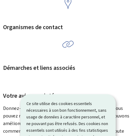
Organismes de contact
Démarches et liens associés
Votre avis nous intéresse
Ce site utilise des cookies essentiels
Donnez-nous votre avis sur le contenu de cette page. Vous
nécessaires à son bon fonctionnement, sans
pouvez nous laisser un commentaire sur ce que nous pouvons
usage de données à caractère personnel, et
améliorer. Vous ne recevrez pas de réponse à votre
ne pouvant pas être refusés. Des cookies non
essentiels sont utilisés à des fins statistiques
commentaire. Utilisez le formulaire de contact pour toute