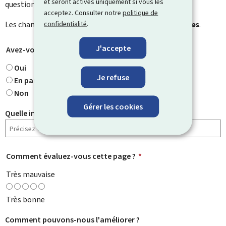
et seront activés uniquement si vous les
question particulière.
acceptez. Consulter notre
politique de
confidentialité
.
Les champs marqués d’une étoile (
*
) sont
obligatoires
.
J'accepte
Avez-vous trouvé ce que vous cherchiez ?
*
Oui
Je refuse
En partie
Non
Gérer les cookies
Quelle information cherchiez-vous ?
Comment évaluez-vous cette page ?
*
Très mauvaise
Très bonne
Comment pouvons-nous l'améliorer ?