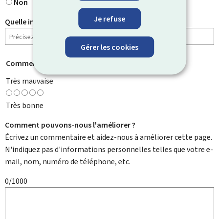
Non
Je refuse
Quelle information cherchiez-vous ?
Gérer les cookies
Comment évaluez-vous cette page ?
*
Très mauvaise
Très bonne
Comment pouvons-nous l'améliorer ?
Écrivez un commentaire et aidez-nous à améliorer cette page.
N'indiquez pas d'informations personnelles telles que votre e-
mail, nom, numéro de téléphone, etc.
0/1000