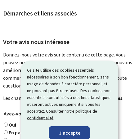
Démarches et liens associés
Votre avis nous intéresse
Donnez-nous votre avis sur le contenu de cette page. Vous
pouvez nous laisser un commentaire sur ce que nous pouvons
améliorer. Vous ne recevrez pas de réponse à votre
Ce site utilise des cookies essentiels
nécessaires à son bon fonctionnement, sans
commentaire. Utilisez le formulaire de contact pour toute
usage de données à caractère personnel, et
question particulière.
ne pouvant pas être refusés. Des cookies non
essentiels sont utilisés à des fins statistiques
Les champs marqués d’une étoile (
*
) sont
obligatoires
.
et seront activés uniquement si vous les
acceptez. Consulter notre
politique de
Avez-vous trouvé ce que vous cherchiez ?
*
confidentialité
.
Oui
En partie
J'accepte