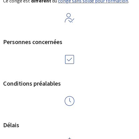
Ce congé est
différent
du
congé sans solde pour formation
.
Personnes concernées
Conditions préalables
Délais