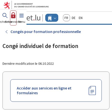
Aller au menu principal
Aller au contenu
Guichet.lu
Français
Deutsch
English
Changer
echercher
Se connecter
Menu
principal
-
d'espace
Entreprises
-
Congés pour formation professionnelle
Menu
entreprises
actif
Congé individuel de formation
Dernière modification le
06.10.2022
Accéder aux services en ligne et
formulaires