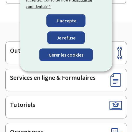
acceptez. Consulter notre
politique de
confidentialité
.
J'accepte
Je refuse
Outils
Pied
Gérer les cookies
de
page
Services en ligne & Formulaires
Tutoriels
Organismes