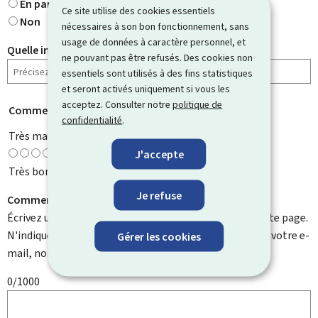
En partie
Ce site utilise des cookies essentiels
Non
nécessaires à son bon fonctionnement, sans
usage de données à caractère personnel, et
Quelle information cherchiez-vous ?
ne pouvant pas être refusés. Des cookies non
essentiels sont utilisés à des fins statistiques
et seront activés uniquement si vous les
acceptez. Consulter notre
politique de
Comment évaluez-vous cette page ?
*
confidentialité
.
Très mauvaise
J'accepte
Très bonne
Je refuse
Comment pouvons-nous l'améliorer ?
Écrivez un commentaire et aidez-nous à améliorer cette page.
N'indiquez pas d'informations personnelles telles que votre e-
Gérer les cookies
mail, nom, numéro de téléphone, etc.
0/1000