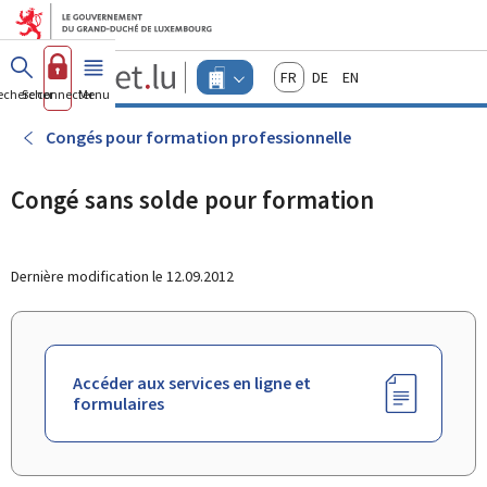
Aller au menu principal
Aller au contenu
Guichet.lu
Français
Deutsch
English
Changer
echercher
Se connecter
Menu
principal
-
d'espace
Entreprises
-
Congés pour formation professionnelle
Menu
entreprises
actif
Congé sans solde pour formation
Dernière modification le
12.09.2012
Accéder aux services en ligne et
formulaires