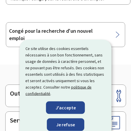
Congé pour la recherche d'un nouvel
Sous-
emploi
rubriques
Ce site utilise des cookies essentiels
nécessaires à son bon fonctionnement, sans
usage de données à caractère personnel, et
ne pouvant pas être refusés. Des cookies non
essentiels sont utilisés à des fins statistiques
et seront activés uniquement si vous les
acceptez. Consulter notre
politique de
Outils
confidentialité
.
Pied
de
J'accepte
page
Services en ligne & Formulaires
Je refuse