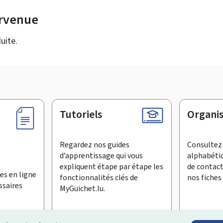
urvenue
uite.
Tutoriels
Organi
Regardez nos guides
Consultez 
d’apprentissage qui vous
alphabéti
expliquent étape par étape les
de contac
es en ligne
fonctionnalités clés de
nos fiches 
ssaires
MyGuichet.lu.