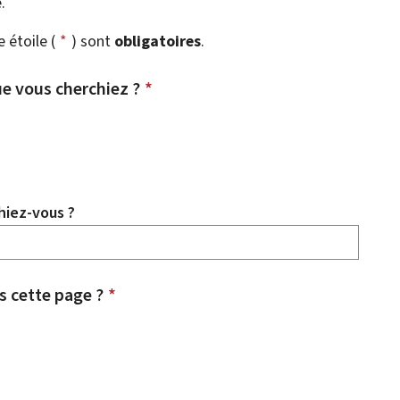
.
étoile (
*
) sont
obligatoires
.
e vous cherchiez ?
*
hiez-vous ?
 cette page ?
*