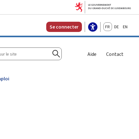
Français
Deutsch
English
Se connecter
r
Aide
Contact
Rechercher
mploi