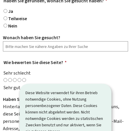
Haben Sie gefunden, wonach Sie gesucht haben?
*
Ja
Teilweise
Nein
Wonach haben Sie gesucht?
Wie bewerten Sie diese Seite?
*
Sehr schlecht
Sehr gut
Diese Website verwendet für ihren Betrieb
Haben Sie Verbesserungsvorschläge?
notwendige Cookies, ohne Nutzung
personenbezogener Daten. Diese Cookies
Hinterlassen Sie uns einen Kommentar und helfen Sie uns,
können nicht abgelehnt werden. Nicht
diese Seite zu verbessern. Bitte geben Sie keine
notwendige Cookies werden zu statistischen
personenbezogenen Daten an, wie zum Beispiel Ihre E-Mail-
Zwecken benutzt und nur aktiviert, wenn Sie
Adresse, Ihren Namen oder Ihre Telefonnummer.