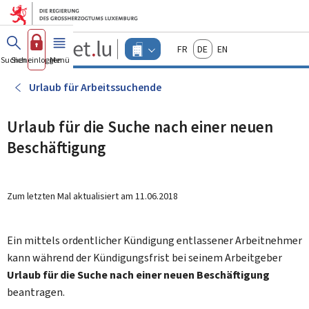
Zum Hauptmenü
Zum Inhalt
Guichet.lu
Français
Deutsch
English
Changer
Suchen
Sich einloggen
Menü
Haupt-
-
d'espace
Unternehmen
-
Urlaub für Arbeitssuchende
Menu
unternehmen
actif
Urlaub für die Suche nach einer neuen
Beschäftigung
Zum letzten Mal aktualisiert am
11.06.2018
Ein mittels ordentlicher Kündigung entlassener Arbeitnehmer
kann während der Kündigungsfrist bei seinem Arbeitgeber
Urlaub für die Suche nach einer neuen Beschäftigung
beantragen.