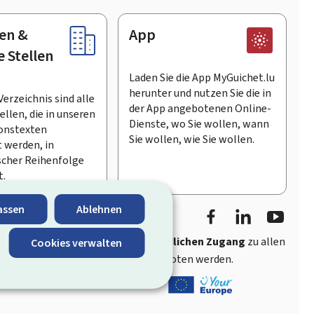
en &
App
e Stellen
Laden Sie die App MyGuichet.lu
herunter und nutzen Sie die in
Verzeichnis sind alle
der App angebotenen Online-
llen, die in unseren
Dienste, wo Sie wollen, wann
onstexten
Sie wollen, wie Sie wollen.
 werden, in
scher Reihenfolge
t.
Facebook
LinkedIn
Youtu
assen
Ablehnen
ährt
schnellen und benutzerfreundlichen Zugang
zu allen
Cookies verwalten
entlichen Stellen Luxemburgs angeboten werden.
s