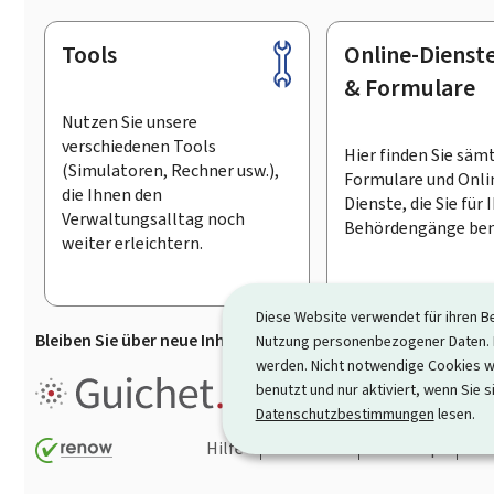
Tools
Online-Dienst
Footer
& Formulare
Nutzen Sie unsere
verschiedenen Tools
Hier finden Sie säm
(Simulatoren, Rechner usw.),
Formulare und Onli
die Ihnen den
Dienste, die Sie für 
Verwaltungsalltag noch
Behördengänge ben
weiter erleichtern.
Diese Website verwendet für ihren B
Bleiben Sie über neue Inhalte auf Guichet.lu informiert
D
Nutzung personenbezogener Daten. D
werden. Nicht notwendige Cookies w
Guichet.lu ist ein
Informationsp
benutzt und nur aktiviert, wenn Sie s
Informationen, Behördengängen
Datenschutzbestimmungen
lesen.
Hilfe
Kontakt
Sitemap
Ba