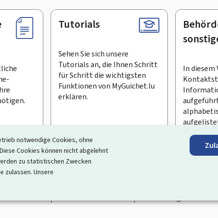
e
Tutorials
Behörd
sonstig
Sehen Sie sich unsere
Tutorials an, die Ihnen Schritt
tliche
In diesem 
für Schritt die wichtigsten
ne-
Kontaktste
Funktionen von MyGuichet.lu
Ihre
Informati
erklären.
ötigen.
aufgeführt
alphabeti
aufgeliste
etrieb notwendige Cookies, ohne
Zul
en Newsletter abonnieren
iese Cookies können nicht abgelehnt
erden zu statistischen Zwecken
ortal, das Ihre Interaktion mit dem Staat vereinfacht
. Es gew
ie zulassen. Unsere
 und Dienstleistungen, die von den Behörden und sonstigen öff
rrierefreiheit
Rechtliche Hinweise
Verwaltung der Cookie