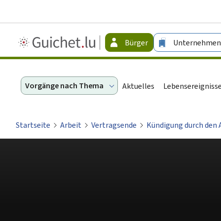
Guichet.lu
Bürger
Unternehmen
-
Bürger
Vorgänge nach Thema
Aktuelles
Lebensereigniss
Startseite
Arbeit
Vertragsende
Kündigung durch den