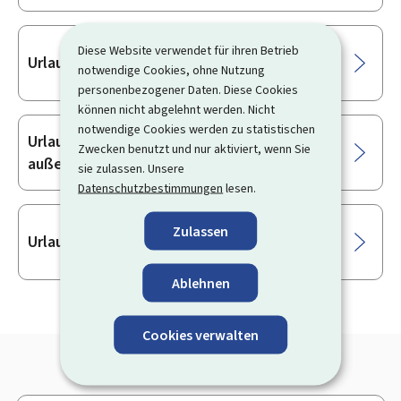
Diese Website verwendet für ihren Betrieb
Urlaub zur Ausübung eines Mandats
notwendige Cookies, ohne Nutzung
personenbezogener Daten. Diese Cookies
können nicht abgelehnt werden. Nicht
notwendige Cookies werden zu statistischen
Urlaub im Zusammenhang mit einer
Zwecken benutzt und nur aktiviert, wenn Sie
außerberuflichen Aktivität
sie zulassen. Unsere
Datenschutzbestimmungen
lesen.
Zulassen
Urlaub für Arbeitssuchende
Ablehnen
Cookies verwalten