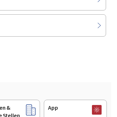
en &
App
e Stellen