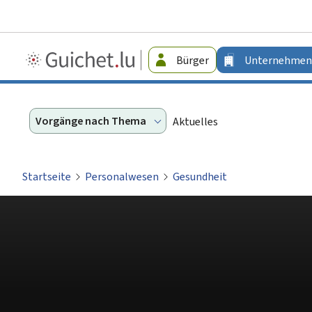
Guichet.lu
Bürger
Unternehmen
-
Unternehmen
Vorgänge nach Thema
Aktuelles
Startseite
Personalwesen
Gesundheit