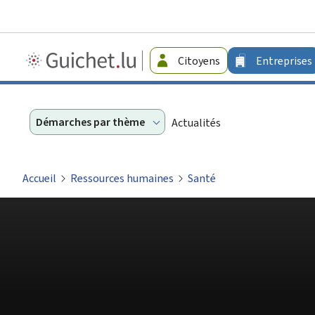
Guichet.lu
Citoyens
Entreprises
-
Entreprises
Démarches par thème
Actualités
Accueil
Ressources humaines
Santé