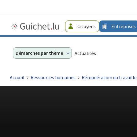
Guichet.lu
Citoyens
Entreprises
-
Entreprises
Démarches par thème
Actualités
Accueil
Ressources humaines
Rémunération du travaille