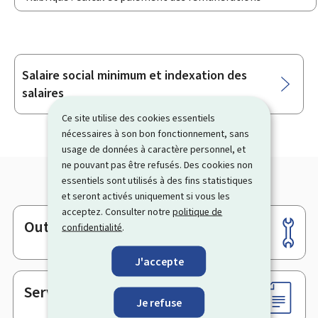
Salaire social minimum et indexation des
Sous-
salaires
rubriques
Ce site utilise des cookies essentiels
nécessaires à son bon fonctionnement, sans
usage de données à caractère personnel, et
ne pouvant pas être refusés. Des cookies non
essentiels sont utilisés à des fins statistiques
et seront activés uniquement si vous les
acceptez. Consulter notre
politique de
Outils
confidentialité
.
Pied
de
J'accepte
page
Services en ligne & Formulaires
Je refuse