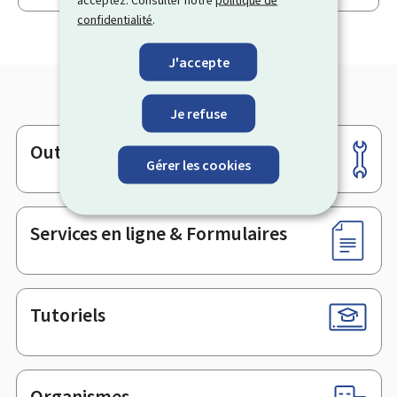
acceptez. Consulter notre
politique de
confidentialité
.
J'accepte
Je refuse
Outils
Pied
Gérer les cookies
de
page
Services en ligne & Formulaires
Tutoriels
Organismes