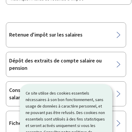
Sous-
Retenue d'impôt sur les salaires
rubriques
Dépôt des extraits de compte salaire ou
pension
Consulter les fiches pluriannuelles des
Ce site utilise des cookies essentiels
salariés
nécessaires à son bon fonctionnement, sans
usage de données à caractère personnel, et
ne pouvant pas être refusés. Des cookies non
essentiels sont utilisés à des fins statistiques
Fiche de retenue d’impôt d’un salarié
et seront activés uniquement si vous les