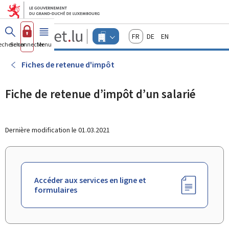
Aller au menu principal
Aller au contenu
Guichet.lu
Français
Deutsch
English
Changer
echercher
Se connecter
Menu
principal
-
d'espace
Entreprises
-
Fiches de retenue d'impôt
Menu
entreprises
actif
Fiche de retenue d’impôt d’un salarié
Dernière modification le
01.03.2021
Accéder aux services en ligne et
formulaires