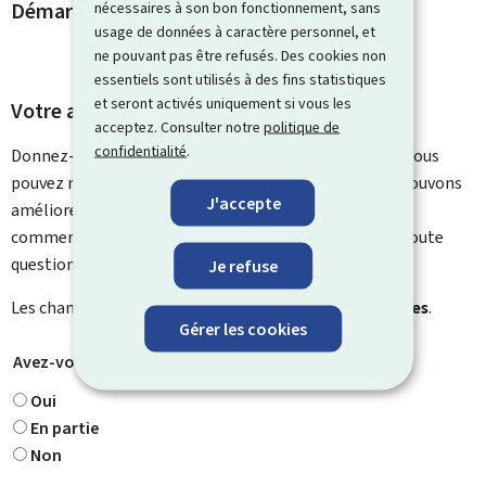
Démarches et liens associés
nécessaires à son bon fonctionnement, sans
usage de données à caractère personnel, et
ne pouvant pas être refusés. Des cookies non
essentiels sont utilisés à des fins statistiques
et seront activés uniquement si vous les
Votre avis nous intéresse
acceptez. Consulter notre
politique de
confidentialité
.
Donnez-nous votre avis sur le contenu de cette page. Vous
pouvez nous laisser un commentaire sur ce que nous pouvons
J'accepte
améliorer. Vous ne recevrez pas de réponse à votre
commentaire. Utilisez le formulaire de contact pour toute
question particulière.
Je refuse
Les champs marqués d’une étoile (
*
) sont
obligatoires
.
Gérer les cookies
Avez-vous trouvé ce que vous cherchiez ?
*
Oui
En partie
Non