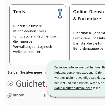
Tools
Online-Dienst
Footer
& Formulare
Nutzen Sie unsere
verschiedenen Tools
Hier finden Sie säm
(Simulatoren, Rechner usw.),
Formulare und Onli
die Ihnen den
Dienste, die Sie für 
Verwaltungsalltag noch
Behördengänge ben
weiter erleichtern.
Diese Website verwendet für ihren B
Bleiben Sie über neue Inhalte auf Guichet.lu informiert
D
Nutzung personenbezogener Daten. D
werden. Nicht notwendige Cookies w
Guichet.lu ist ein
Informationsp
benutzt und nur aktiviert, wenn Sie s
Informationen, Behördengängen
Datenschutzbestimmungen
lesen.
Hilfe
Kontakt
Sitemap
Ba