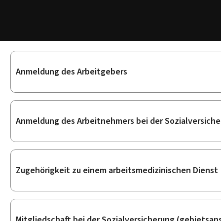
Unterrubriken
Anmeldung des Arbeitgebers
Anmeldung des Arbeitnehmers bei der Sozialversich
Zugehörigkeit zu einem arbeitsmedizinischen Dienst
Mitgliedschaft bei der Sozialversicherung (gebietsa