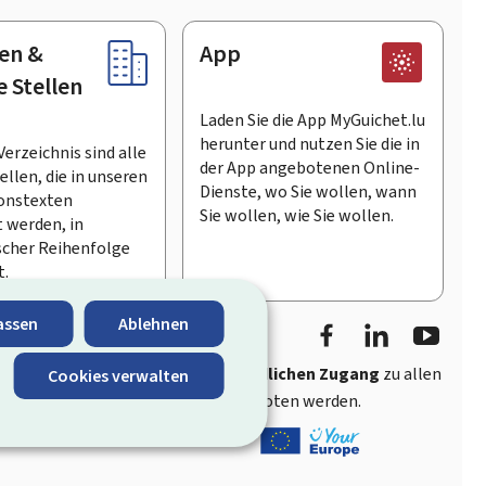
en &
App
e Stellen
Laden Sie die App MyGuichet.lu
herunter und nutzen Sie die in
Verzeichnis sind alle
der App angebotenen Online-
llen, die in unseren
Dienste, wo Sie wollen, wann
onstexten
Sie wollen, wie Sie wollen.
 werden, in
scher Reihenfolge
t.
Facebook
LinkedIn
Youtu
assen
Ablehnen
ährt
schnellen und benutzerfreundlichen Zugang
zu allen
Cookies verwalten
entlichen Stellen Luxemburgs angeboten werden.
s