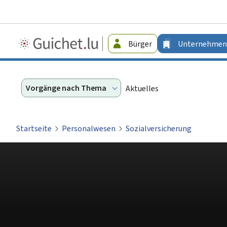
Guichet.lu
Bürger
Unternehmen
-
Unternehmen
Vorgänge nach Thema
Aktuelles
Startseite
Personalwesen
Sozialversicherung