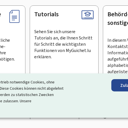
e
Tutorials
Behörd
sonstig
Sehen Sie sich unsere
Tutorials an, die Ihnen Schritt
tliche
In diesem 
für Schritt die wichtigsten
ne-
Kontaktste
Funktionen von MyGuichet.lu
Ihre
Informati
erklären.
ötigen.
aufgeführt
alphabeti
aufgeliste
etrieb notwendige Cookies, ohne
Zul
en Newsletter abonnieren
iese Cookies können nicht abgelehnt
erden zu statistischen Zwecken
ortal, das Ihre Interaktion mit dem Staat vereinfacht
. Es gew
ie zulassen. Unsere
 und Dienstleistungen, die von den Behörden und sonstigen öff
rrierefreiheit
Rechtliche Hinweise
Verwaltung der Cookie