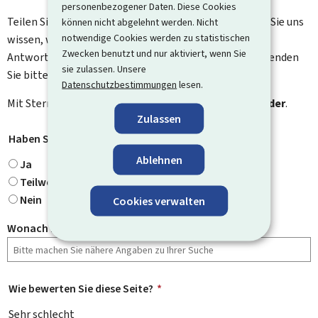
personenbezogener Daten. Diese Cookies
Teilen Sie uns Ihre Meinung zu dieser Seite mit. Lassen Sie uns
können nicht abgelehnt werden. Nicht
notwendige Cookies werden zu statistischen
wissen, was wir verbessern können. Sie erhalten keine
Zwecken benutzt und nur aktiviert, wenn Sie
Antwort auf Ihr Feedback. Für spezifische Fragen verwenden
sie zulassen. Unsere
Sie bitte das Kontaktformular.
Datenschutzbestimmungen
lesen.
Mit Stern gekennzeichnete Felder (
*
) sind
Pflichtfelder
.
Zulassen
Haben Sie gefunden, wonach Sie gesucht haben?
*
Ablehnen
Ja
Teilweise
Nein
Cookies verwalten
Wonach haben Sie gesucht?
Wie bewerten Sie diese Seite?
*
Sehr schlecht