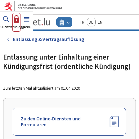
Zum Hauptmenü
Zum Inhalt
Guichet.lu
Français
Deutsch
English
Changer
Suchen
Sich einloggen
Menü
Haupt-
-
d'espace
Unternehmen
-
Entlassung & Vertragsauflösung
Menu
unternehmen
actif
Entlassung unter Einhaltung einer
Kündigungsfrist (ordentliche Kündigung)
Zum letzten Mal aktualisiert am
01.04.2020
Zu den Online-Diensten und
Formularen