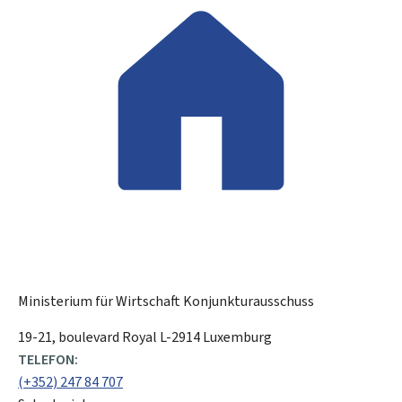
Ministerium für Wirtschaft
Konjunkturausschuss
ADRESSE:
19-21, boulevard Royal
L-2914
Luxemburg
TELEFON:
(+352) 247 84 707