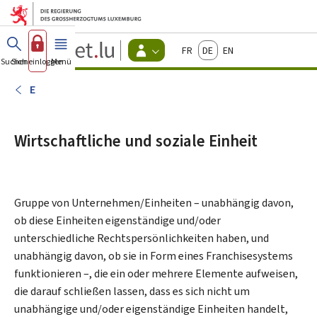
Zum Hauptmenü
Zum Inhalt
Guichet.lu
Français
Deutsch
English
Changer
Suchen
Sich einloggen
Menü
Haupt-
-
d'espace
Bürger
-
E
Menu
bürger
actif
Wirtschaftliche und soziale Einheit
Gruppe von Unternehmen/Einheiten – unabhängig davon,
ob diese Einheiten eigenständige und/oder
unterschiedliche Rechtspersönlichkeiten haben, und
unabhängig davon, ob sie in Form eines Franchisesystems
funktionieren –, die ein oder mehrere Elemente aufweisen,
die darauf schließen lassen, dass es sich nicht um
unabhängige und/oder eigenständige Einheiten handelt,