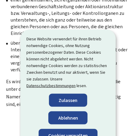
verbundenen Geschäftsleitung oder Aktionärsstruktur
bzw. Verwaltungs-, Leitungs- oder Kontrollorganen zu
unterstehen, die sich ganz oder teilweise aus den
gleichen Personen oder aus Personen, die die gleichen
Einrichtungen vertreten, zusammensetzen;
Diese Website verwendet für ihren Betrieb
über eine durch gemeinsame oder sich ergänzende
notwendige Cookies, ohne Nutzung
Interessen verbundene Arbeitnehmergemeinschaft oder
personenbezogener Daten. Diese Cookies
eine Arbeitnehmergemeinschaft mit einem
können nicht abgelehnt werden. Nicht
vergleichbaren oder verwandten sozialen Status zu
notwendige Cookies werden zu statistischen
verfügen.
Zwecken benutzt und nur aktiviert, wenn Sie
sie zulassen. Unsere
Es wird davon ausgegangen, dass mehrere Betriebe, die
Datenschutzbestimmungen
lesen.
unter demselben oder einem weitgehend ähnlichen
Namen, auch im Rahmen eines Franchisesystems, tätig
Zulassen
sind, eine wirtschaftliche und soziale Einheit bilden.
Ablehnen
Cookies verwalten