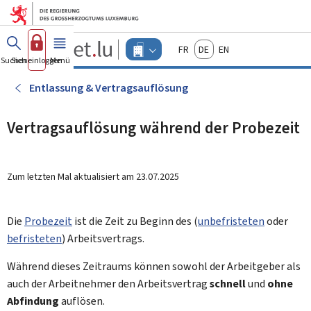
Zum Hauptmenü
Zum Inhalt
Guichet.lu
Français
Deutsch
English
Changer
Suchen
Sich einloggen
Menü
Haupt-
-
d'espace
Unternehmen
-
Entlassung & Vertragsauflösung
Menu
unternehmen
actif
Vertragsauflösung während der Probezeit
Zum letzten Mal aktualisiert am
23.07.2025
Die
Probezeit
ist die Zeit zu Beginn des (
unbefristeten
oder
befristeten
) Arbeitsvertrags.
Während dieses Zeitraums können sowohl der Arbeitgeber als
auch der Arbeitnehmer den Arbeitsvertrag
schnell
und
ohne
Abfindung
auflösen.