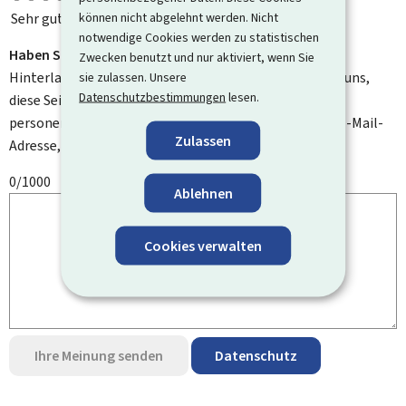
können nicht abgelehnt werden. Nicht
Sehr gut
notwendige Cookies werden zu statistischen
Haben Sie Verbesserungsvorschläge?
Zwecken benutzt und nur aktiviert, wenn Sie
Hinterlassen Sie uns einen Kommentar und helfen Sie uns,
sie zulassen. Unsere
Datenschutzbestimmungen
lesen.
diese Seite zu verbessern. Bitte geben Sie keine
personenbezogenen Daten an, wie zum Beispiel Ihre E-Mail-
Zulassen
Adresse, Ihren Namen oder Ihre Telefonnummer.
0/1000
Ablehnen
Cookies verwalten
Ihre Meinung senden
Datenschutz