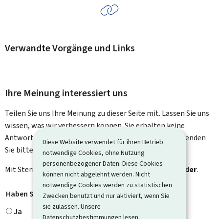
Verwandte Vorgänge und Links
Ihre Meinung interessiert uns
Teilen Sie uns Ihre Meinung zu dieser Seite mit. Lassen Sie uns
wissen, was wir verbessern können. Sie erhalten keine
Antwort auf Ihr Feedback. Für spezifische Fragen verwenden
Diese Website verwendet für ihren Betrieb
Sie bitte das Kontaktformular.
notwendige Cookies, ohne Nutzung
personenbezogener Daten. Diese Cookies
Mit Stern gekennzeichnete Felder (
*
) sind
Pflichtfelder
.
können nicht abgelehnt werden. Nicht
notwendige Cookies werden zu statistischen
Haben Sie gefunden, wonach Sie gesucht haben?
*
Zwecken benutzt und nur aktiviert, wenn Sie
sie zulassen. Unsere
Ja
Datenschutzbestimmungen
lesen.