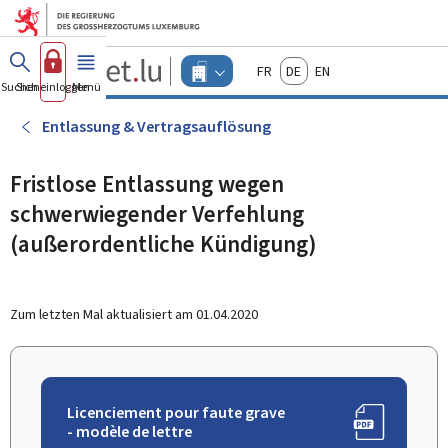
Zum Hauptmenü
Zum Inhalt
Guichet.lu
Français
Deutsch
English
Changer
Suchen
Sich einloggen
Menü
Haupt-
-
d'espace
Unternehmen
-
Entlassung & Vertragsauflösung
Menu
unternehmen
actif
Fristlose Entlassung wegen
schwerwiegender Verfehlung
(außerordentliche Kündigung)
Zum letzten Mal aktualisiert am
01.04.2020
Licenciement pour faute grave
- modèle de lettre