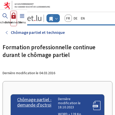
Aller au menu principal
Aller au contenu
Guichet.lu
Français
Deutsch
English
Changer
echercher
Se connecter
Menu
principal
-
d'espace
Entreprises
-
Chômage partiel et technique
Menu
entreprises
actif
Formation professionnelle continue
durant le chômage partiel
Dernière modification le
04.03.2016
Chômage partiel -
Dernière
modification le
demande d'octroi
18.10.2023
WORD
128 Ko