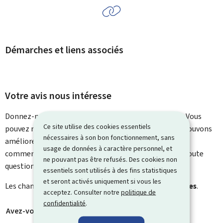
Démarches et liens associés
Votre avis nous intéresse
Donnez-nous votre avis sur le contenu de cette page. Vous
Ce site utilise des cookies essentiels
pouvez nous laisser un commentaire sur ce que nous pouvons
nécessaires à son bon fonctionnement, sans
améliorer. Vous ne recevrez pas de réponse à votre
usage de données à caractère personnel, et
commentaire. Utilisez le formulaire de contact pour toute
ne pouvant pas être refusés. Des cookies non
question particulière.
essentiels sont utilisés à des fins statistiques
et seront activés uniquement si vous les
Les champs marqués d’une étoile (
*
) sont
obligatoires
.
acceptez. Consulter notre
politique de
confidentialité
.
Avez-vous trouvé ce que vous cherchiez ?
*