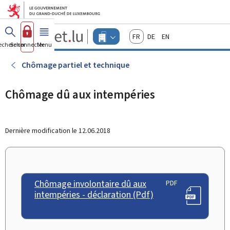
Aller au menu principal
Aller au contenu
Guichet.lu
Français
Deutsch
English
Changer
echercher
Se connecter
Menu
principal
-
d'espace
Entreprises
-
Chômage partiel et technique
Menu
entreprises
actif
Chômage dû aux intempéries
Dernière modification le
12.06.2018
Chômage involontaire dû aux
PDF
intempéries - déclaration (Pdf)