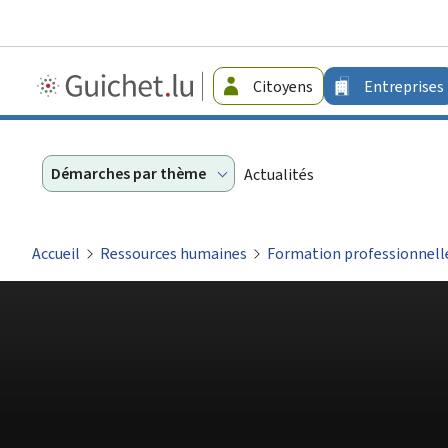
Guichet.lu
Citoyens
Entreprises
-
Entreprises
Démarches par thème
Actualités
Accueil
Ressources humaines
Formation professionnell