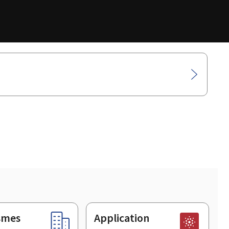
smes
Application