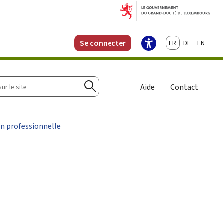
Français
Deutsch
English
Se connecter
r
Aide
Contact
Rechercher
on professionnelle