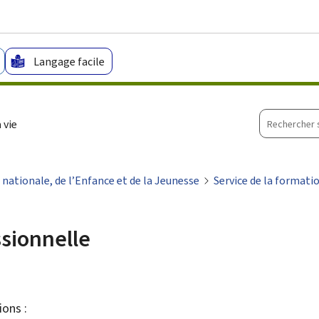
Aller au menu principal
Aller au contenu
Langage facile
Recherche
 vie
sur
le
site
 nationale, de l’Enfance et de la Jeunesse
Service de la formati
ssionnelle
ions :