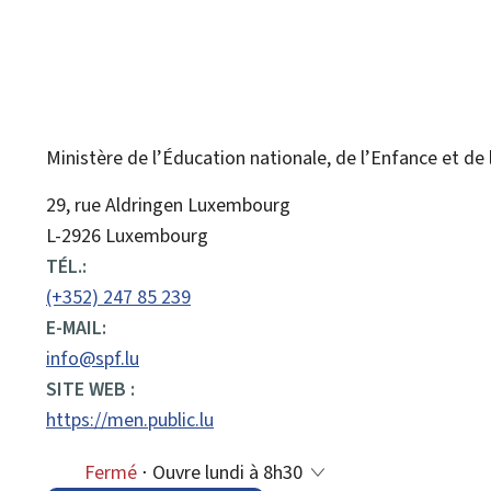
Ministère de l’Éducation nationale, de l’Enfance et de
ADRESSE
29, rue Aldringen
Luxembourg
:
L-2926 Luxembourg
TÉL.:
(+352) 247 85 239
E-MAIL:
info@spf.lu
SITE WEB :
https://men.public.lu
Fermé
⋅ Ouvre lundi à 8h30