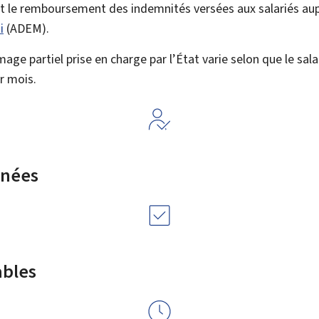
 le remboursement des indemnités versées aux salariés aupr
i
(
ADEM
).
ge partiel prise en charge par l’État varie selon que le sala
r mois.
rnées
ables