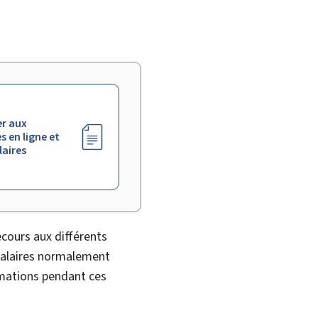
r aux
s en ligne et
aires
ecours aux différents
salaires normalement
ormations pendant ces