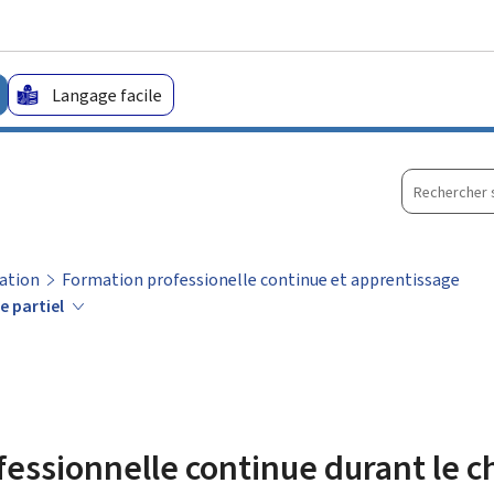
Aller au menu principal
Aller au contenu
Langage facile
Recherche
sur
le
site
ation
Formation professionelle continue et apprentissage
e partiel
essionnelle continue durant le c