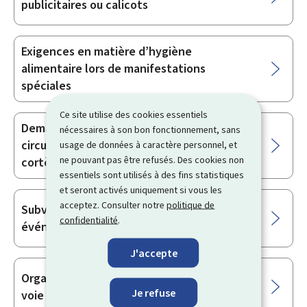
publicitaires ou calicots
Exigences en matière d’hygiène
alimentaire lors de manifestations
spéciales
Ce site utilise des cookies essentiels
Demande de modification temporaire de la
nécessaires à son bon fonctionnement, sans
circulation et/ou organisation d’un
usage de données à caractère personnel, et
ne pouvant pas être refusés. Des cookies non
cortège sur la voie publique
essentiels sont utilisés à des fins statistiques
et seront activés uniquement si vous les
acceptez. Consulter notre
politique de
Subvention pour l’organisation d’un
confidentialité
.
événement professionnel
J'accepte
Organisation d’un événement sportif sur la
Je refuse
voie publique