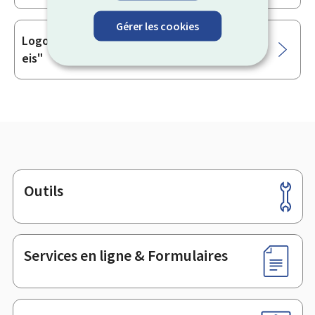
Gérer les cookies
Logo "Green Events" ou "Mir engagéieren
eis"
Outils
Pied
de
page
Services en ligne & Formulaires