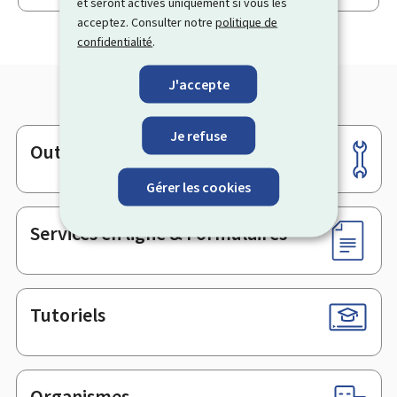
et seront activés uniquement si vous les
acceptez. Consulter notre
politique de
confidentialité
.
J'accepte
Je refuse
Outils
Pied
de
Gérer les cookies
page
Services en ligne & Formulaires
Tutoriels
Organismes