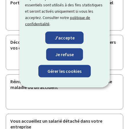
Portez-vous candidat à la délégation du personnel
essentiels sont utilisés à des fins statistiques
et seront activés uniquement si vous les
acceptez. Consulter notre
politique de
confidentialité
.
J'accepte
Découvrez vos obligations et responsabilités envers
vos employés en tant qu’employeur
Je refuse
Gérer les cookies
Réintégration dans votre emploi après une longue
maladie ou un accident
Vous accueillez un salarié détaché dans votre
entreprise