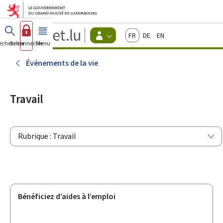
Aller au menu principal
Aller au contenu
Guichet.lu
Français
Deutsch
English
Changer
echercher
Se connecter
Menu
principal
-
d'espace
Citoyens
-
Événements de la vie
Menu
citoyens
actif
Travail
Rubrique : Travail
Bénéficiez d’aides à l’emploi