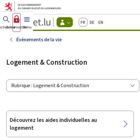
Aller au menu principal
Aller au contenu
Guichet.lu
Français
Deutsch
English
Changer
echercher
Se connecter
Menu
principal
-
d'espace
Citoyens
-
Événements de la vie
Menu
citoyens
actif
Logement & Construction
Rubrique : Logement & Construction
Découvrez les aides individuelles au
Sous-
logement
rubriques