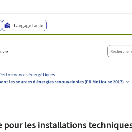
Aller au menu principal
Aller au contenu
Langage facile
Recherche
 vie
sur
le
site
Performances énergétiques
isant les sources d’énergies renouvelables (PRIMe House 2017)
 pour les installations techniques