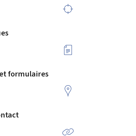
ues
 et formulaires
ontact