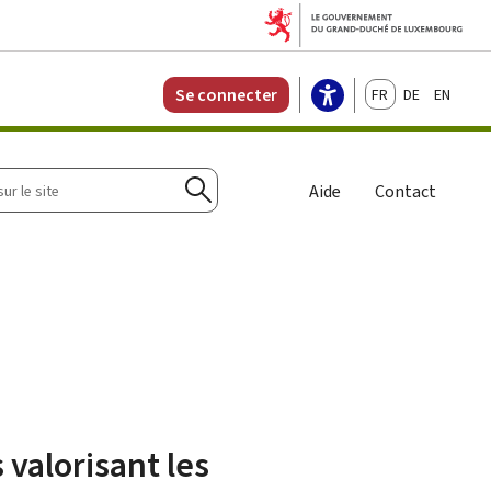
Français
Deutsch
English
Se connecter
r
Aide
Contact
Rechercher
 valorisant les