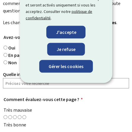
commentaire. Utilisez le formulaire de contact pour toute
et seront activés uniquement si vous les
question particulière.
acceptez. Consulter notre
politique de
confidentialité
.
Les champs marqués d’une étoile (
*
) sont
obligatoires
.
J'accepte
Avez-vous trouvé ce que vous cherchiez ?
*
Oui
Je refuse
En partie
Non
Gérer les cookies
Quelle information cherchiez-vous ?
Comment évaluez-vous cette page ?
*
Très mauvaise
Très bonne