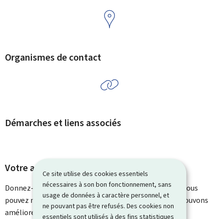
Organismes de contact
Démarches et liens associés
Votre avis nous intéresse
Ce site utilise des cookies essentiels
nécessaires à son bon fonctionnement, sans
Donnez-nous votre avis sur le contenu de cette page. Vous
usage de données à caractère personnel, et
pouvez nous laisser un commentaire sur ce que nous pouvons
ne pouvant pas être refusés. Des cookies non
améliorer. Vous ne recevrez pas de réponse à votre
essentiels sont utilisés à des fins statistiques