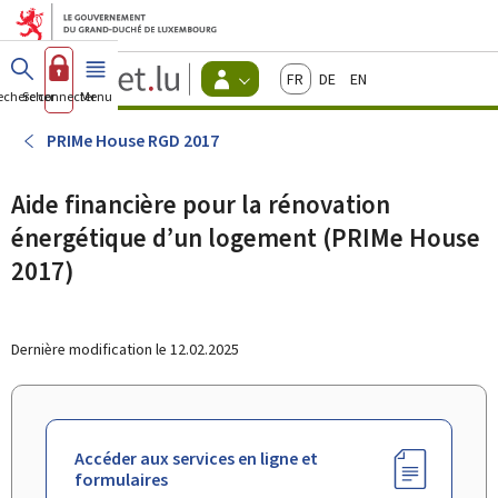
Aller au menu principal
Aller au contenu
Guichet.lu
Français
Deutsch
English
Changer
echercher
Se connecter
Menu
principal
-
d'espace
Citoyens
-
PRIMe House RGD 2017
Menu
citoyens
actif
Aide financière pour la rénovation
énergétique d’un logement (PRIMe House
2017)
Dernière modification le
12.02.2025
Accéder aux services en ligne et
formulaires