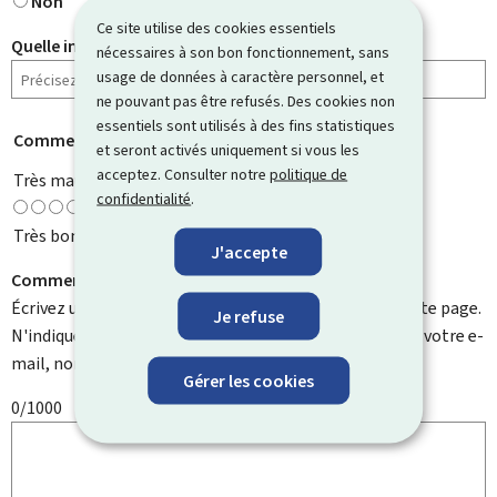
Non
Ce site utilise des cookies essentiels
Quelle information cherchiez-vous ?
nécessaires à son bon fonctionnement, sans
usage de données à caractère personnel, et
ne pouvant pas être refusés. Des cookies non
essentiels sont utilisés à des fins statistiques
Comment évaluez-vous cette page ?
*
et seront activés uniquement si vous les
acceptez. Consulter notre
politique de
Très mauvaise
confidentialité
.
Très bonne
J'accepte
Comment pouvons-nous l'améliorer ?
Écrivez un commentaire et aidez-nous à améliorer cette page.
Je refuse
N'indiquez pas d'informations personnelles telles que votre e-
mail, nom, numéro de téléphone, etc.
Gérer les cookies
0/1000