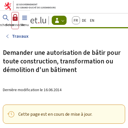
Aller au menu principal
Aller au contenu
Guichet.lu
Français
Deutsch
English
Changer
echercher
Se connecter
Menu
principal
-
d'espace
Citoyens
-
Travaux
Menu
citoyens
actif
Demander une autorisation de bâtir pour
toute construction, transformation ou
démolition d'un bâtiment
Dernière modification le
16.06.2014
Cette page est en cours de mise à jour.