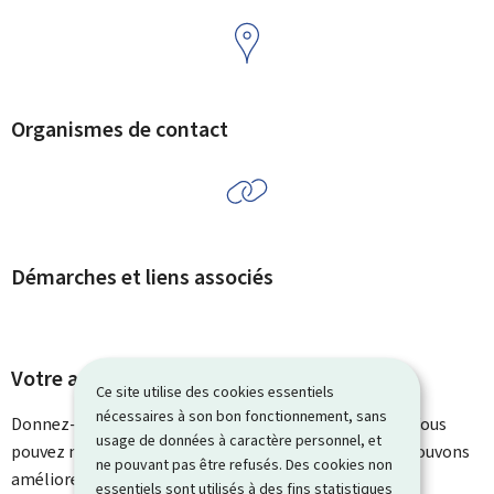
Organismes de contact
Démarches et liens associés
Votre avis nous intéresse
Ce site utilise des cookies essentiels
nécessaires à son bon fonctionnement, sans
Donnez-nous votre avis sur le contenu de cette page. Vous
usage de données à caractère personnel, et
pouvez nous laisser un commentaire sur ce que nous pouvons
ne pouvant pas être refusés. Des cookies non
améliorer. Vous ne recevrez pas de réponse à votre
essentiels sont utilisés à des fins statistiques