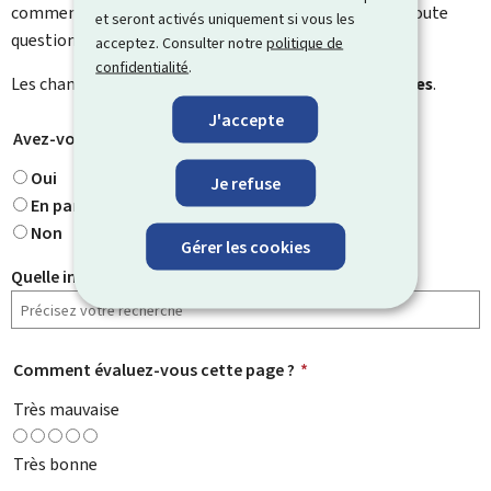
commentaire. Utilisez le formulaire de contact pour toute
et seront activés uniquement si vous les
question particulière.
acceptez. Consulter notre
politique de
confidentialité
.
Les champs marqués d’une étoile (
*
) sont
obligatoires
.
J'accepte
Avez-vous trouvé ce que vous cherchiez ?
*
Oui
Je refuse
En partie
Non
Gérer les cookies
Quelle information cherchiez-vous ?
Comment évaluez-vous cette page ?
*
Très mauvaise
Très bonne