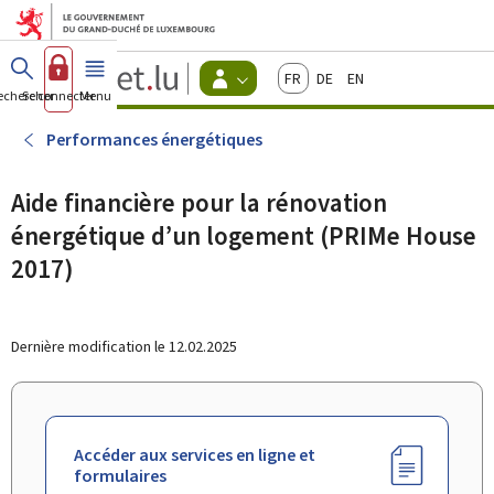
Aller au menu principal
Aller au contenu
Guichet.lu
Français
Deutsch
English
Changer
echercher
Se connecter
Menu
principal
-
d'espace
Citoyens
-
Performances énergétiques
Menu
citoyens
actif
Aide financière pour la rénovation
énergétique d’un logement (PRIMe House
2017)
Dernière modification le
12.02.2025
Accéder aux services en ligne et
formulaires