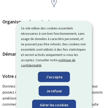
Organismes de contact
Ce site utilise des cookies essentiels
nécessaires à son bon fonctionnement, sans
usage de données à caractère personnel, et
ne pouvant pas être refusés. Des cookies non
essentiels sont utilisés à des fins statistiques
Démarches et liens associés
et seront activés uniquement si vous les
acceptez. Consulter notre
politique de
confidentialité
.
Votre avis nous intéresse
J'accepte
Donnez-nous votre avis sur le contenu de cette page. Vous
Je refuse
pouvez nous laisser un commentaire sur ce que nous pouvons
améliorer. Vous ne recevrez pas de réponse à votre
commentaire. Utilisez le formulaire de contact pour toute
Gérer les cookies