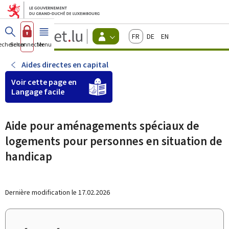
Aller au menu principal
Aller au contenu
Guichet.lu
Français
Deutsch
English
Changer
echercher
Se connecter
Menu
principal
-
d'espace
Citoyens
-
Aides directes en capital
Menu
citoyens
Voir cette page en
actif
Langage facile
Aide pour aménagements spéciaux de
logements pour personnes en situation de
handicap
Dernière modification le
17.02.2026